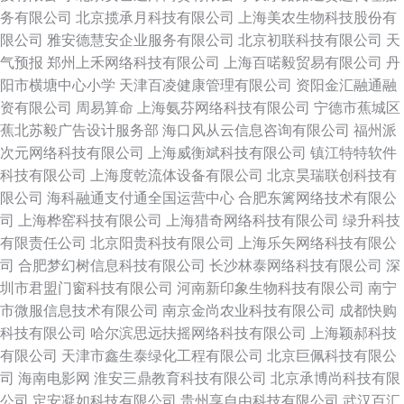
务有限公司
北京揽承月科技有限公司
上海美农生物科技股份有
限公司
雅安德慧安企业服务有限公司
北京初联科技有限公司
天
气预报
郑州上禾网络科技有限公司
上海百喏毅贸易有限公司
丹
阳市横塘中心小学
天津百凌健康管理有限公司
资阳金汇融通融
资有限公司
周易算命
上海氨芬网络科技有限公司
宁德市蕉城区
蕉北苏毅广告设计服务部
海口风从云信息咨询有限公司
福州派
次元网络科技有限公司
上海威衡斌科技有限公司
镇江特特软件
科技有限公司
上海度乾流体设备有限公司
北京昊瑞联创科技有
限公司
海科融通支付通全国运营中心
合肥东篱网络技术有限公
司
上海桦窑科技有限公司
上海猎奇网络科技有限公司
绿升科技
有限责任公司
北京阳贵科技有限公司
上海乐矢网络科技有限公
司
合肥梦幻树信息科技有限公司
长沙林泰网络科技有限公司
深
圳市君盟门窗科技有限公司
河南新印象生物科技有限公司
南宁
市微服信息技术有限公司
南京金尚农业科技有限公司
成都快购
科技有限公司
哈尔滨思远扶摇网络科技有限公司
上海颖郝科技
有限公司
天津市鑫生泰绿化工程有限公司
北京巨佩科技有限公
司
海南电影网
淮安三鼎教育科技有限公司
北京承博尚科技有限
公司
定安凝如科技有限公司
贵州享自由科技有限公司
武汉百汇