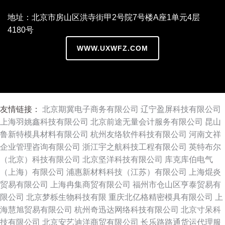
地址：北京市房山区洪寺街甲2号院7号楼A座1单元4层
4180号
WWW.UXWFZ.COM
友情链接：
北京期冀电子商务有限公司
辽宁盈屏科技有限公司
上海羽姚鑫科技有限公司
北京前途无量会计服务有限公司
昆山
鲁新特模具材料有限公司
杭州友络软件科技有限公司
河南文祥
企业管理咨询有限公司
浙江宇之航科技工程有限公司
英特布尔
（北京）科技有限公司
北京坚洋科技有限公司
库克库伯电气
（上海）有限公司
浦惠新材料科技（江苏）有限公司
上海焜炎
贸易有限公司
上海冉集商贸有限公司
福州市仓山区亨泰贸易有
限公司
北京梦栎生物科技有限
重庆北亿格精密模具有限公司
上
海慧旭贸易有限公司
杭州奇迅达网络科技有限公司
北京寸呆科
技有限公司
北京安艺迪洋商贸有限公司
长乐路路通货运代理服